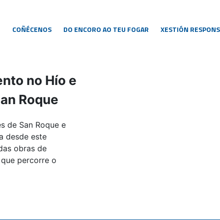
O
COÑÉCENOS
DO ENCORO AO TEU FOGAR
XESTIÓN RESPONS
nto no Hío e
San Roque
res de San Roque e
a desde este
 das obras de
o que percorre o