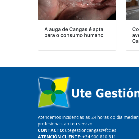
A auga de Cangas é apta
Co
para o consumo humano
av
Ca
Atendemos incidencias as 24 horas do día mediant
profesionais ao teu servizo.
CONTACTO
: utegestioncangas@fcc.es
ATENCIÓN CLIENTE
: +34 900 810 811