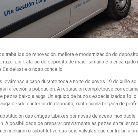
traballos de renovación, mellora e modernización do depósito d
razo, por tratarse do depósito de maior tamaño e o encargado d
 Caldelas) e o noso concello.
is leváronse a cabo durante toda a noite do xoves 19 de xuño ao 
ran afección á poboación. A reparación completouse correctamen
e pezas baixo a auga. Un equipo de buzos especializados foi 
 auga desde o interior do depósito, xunto cunha brigada de prof
substitución das antigas tubaxes por novas de aceiro inoxidable, 
ón. A posibilidade de preparar previamente as pezas en taller red
én incluíron o substitutivo das seis válvulas que controlan a pr