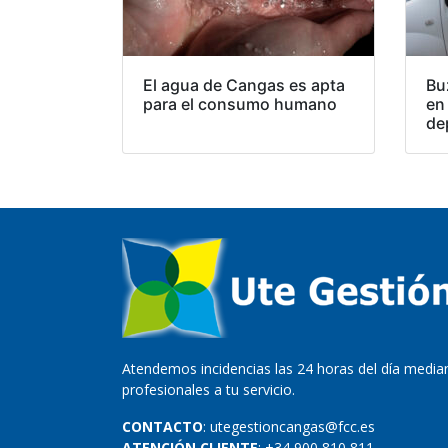
El agua de Cangas es apta
Bu
para el consumo humano
en
de
Atendemos incidencias las 24 horas del día median
profesionales a tu servicio.
CONTACTO
: utegestioncangas@fcc.es
ATENCIÓN CLIENTE
: +34 900 810 811