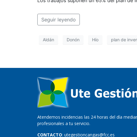
Los trabajos suponen un 65% del plan de i
Seguir leyendo
Aldán
Donón
Hío
plan de inve
Atendemos incidencias las 24 horas del día median
profesionales a tu servicio.
CONTACTO
: utegestioncangas@fcc.es