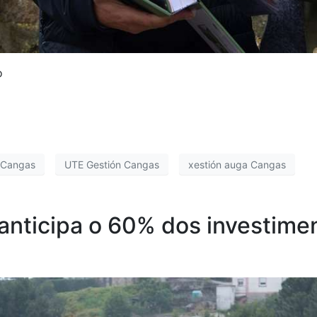
o
n Cangas
UTE Gestión Cangas
xestión auga Cangas
nticipa o 60% dos investimen