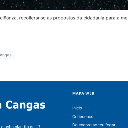
ciñanza, recolleranse as propostas da cidadanía para a mel
Cangas
MAPA WEB
Inicio
Coñécenos
Do encoro ao teu fogar
e unha plantilla de 13