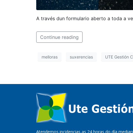
A través dun formulario aberto a toda a ve
Continue reading
melloras
suxerencias
UTE Gestión 
Atendemos incidencias as 24 horas do día mediant